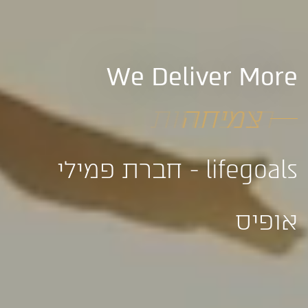
We Deliver More
התפתחות
lifegoals - חברת פמילי
אופיס